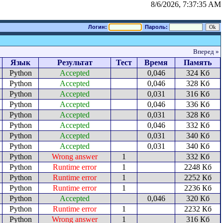
8/6/2026, 7:37:35 AM
Логин:
Пароль:
Вперед »
Язык
Результат
Тест
Время
Память
Python
Accepted
0,046
324 Кб
Python
Accepted
0,046
328 Кб
Python
Accepted
0,031
316 Кб
Python
Accepted
0,046
336 Кб
Python
Accepted
0,031
328 Кб
Python
Accepted
0,046
332 Кб
Python
Accepted
0,031
340 Кб
Python
Accepted
0,031
340 Кб
Python
Wrong answer
1
332 Кб
Python
Runtime error
1
2248 Кб
Python
Runtime error
1
2252 Кб
Python
Runtime error
1
2236 Кб
Python
Accepted
0,046
320 Кб
Python
Runtime error
1
2232 Кб
Python
Wrong answer
1
316 Кб