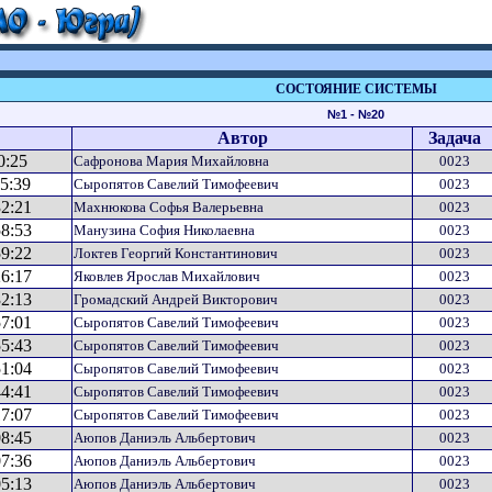
СОСТОЯНИЕ СИСТЕМЫ
№1 - №20
Автор
Задача
0:25
Сафронова Мария Михайловна
0023
05:39
Сыропятов Савелий Тимофеевич
0023
32:21
Махнюкова Софья Валерьевна
0023
58:53
Манузина София Николаевна
0023
59:22
Локтев Георгий Константинович
0023
26:17
Яковлев Ярослав Михайлович
0023
32:13
Громадский Андрей Викторович
0023
57:01
Сыропятов Савелий Тимофеевич
0023
55:43
Сыропятов Савелий Тимофеевич
0023
51:04
Сыропятов Савелий Тимофеевич
0023
44:41
Сыропятов Савелий Тимофеевич
0023
17:07
Сыропятов Савелий Тимофеевич
0023
08:45
Аюпов Даниэль Альбертович
0023
07:36
Аюпов Даниэль Альбертович
0023
05:13
Аюпов Даниэль Альбертович
0023