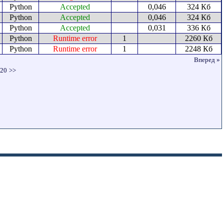
Python
Accepted
0,046
324 Кб
Python
Accepted
0,046
324 Кб
Python
Accepted
0,031
336 Кб
Python
Runtime error
1
2260 Кб
Python
Runtime error
1
2248 Кб
Вперед »
20
>>