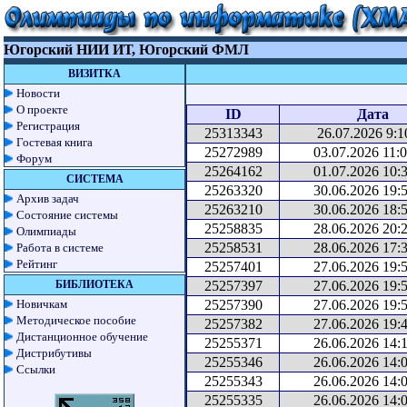
Югорский НИИ ИТ, Югорский ФМЛ
ВИЗИТКА
Новости
О проекте
ID
Дата
Регистрация
25313343
26.07.2026 9:1
Гостевая книга
25272989
03.07.2026 11:
Форум
25264162
01.07.2026 10:
СИСТЕМА
25263320
30.06.2026 19:
Архив задач
25263210
30.06.2026 18:
Состояние системы
25258835
28.06.2026 20:
Олимпиады
25258531
28.06.2026 17:
Работа в системе
Рейтинг
25257401
27.06.2026 19:
БИБЛИОТЕКА
25257397
27.06.2026 19:
Новичкам
25257390
27.06.2026 19:
Методическое пособие
25257382
27.06.2026 19:
Дистанционное обучение
25255371
26.06.2026 14:
Дистрибутивы
25255346
26.06.2026 14:
Ссылки
25255343
26.06.2026 14:
25255335
26.06.2026 14: