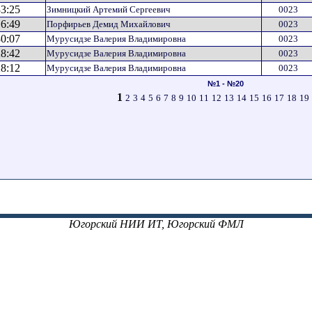
33:25
Зимницкий Артемий Сергеевич
0023
16:49
Порфирьев Демид Михайлович
0023
30:07
Мурусидзе Валерия Владимировна
0023
28:42
Мурусидзе Валерия Владимировна
0023
28:12
Мурусидзе Валерия Владимировна
0023
№1 - №20
1
2
3
4
5
6
7
8
9
10
11
12
13
14
15
16
17
18
19
Югорский НИИ ИТ, Югорский ФМЛ