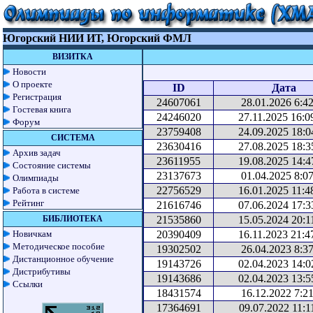
Югорский НИИ ИТ, Югорский ФМЛ
ВИЗИТКА
Новости
О проекте
ID
Дата
Регистрация
24607061
28.01.2026 6:42
Гостевая книга
24246020
27.11.2025 16:0
Форум
23759408
24.09.2025 18:0
СИСТЕМА
23630416
27.08.2025 18:3
Архив задач
23611955
19.08.2025 14:4
Состояние системы
23137673
01.04.2025 8:07
Олимпиады
22756529
16.01.2025 11:4
Работа в системе
Рейтинг
21616746
07.06.2024 17:3
БИБЛИОТЕКА
21535860
15.05.2024 20:1
Новичкам
20390409
16.11.2023 21:4
Методическое пособие
19302502
26.04.2023 8:37
Дистанционное обучение
19143726
02.04.2023 14:0
Дистрибутивы
19143686
02.04.2023 13:5
Ссылки
18431574
16.12.2022 7:21
17364691
09.07.2022 11:1