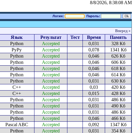
8/8/2026, 8:38:08 AM
Логин:
Пароль:
Вперед »
Язык
Результат
Тест
Время
Память
Python
Accepted
0,031
328 Кб
PyPy
Accepted
0,078
1341 Кб
Python
Accepted
0,046
626 Кб
Python
Accepted
0,046
606 Кб
Python
Accepted
0,046
618 Кб
Python
Accepted
0,046
614 Кб
Python
Accepted
0,031
630 Кб
C++
Accepted
0,03
420 Кб
C++
Accepted
0,015
428 Кб
Python
Accepted
0,031
486 Кб
Python
Accepted
0,031
490 Кб
Python
Accepted
0,031
486 Кб
Python
Accepted
0,046
466 Кб
Pascal ABC
Accepted
0,092
1347 Кб
Python
Accepted
0,031
354 Кб