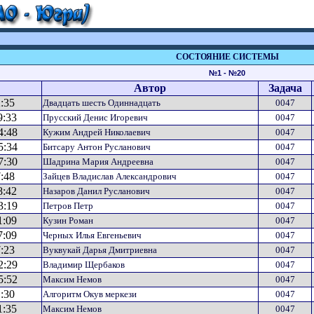
СОСТОЯНИЕ СИСТЕМЫ
№1 - №20
Автор
Задача
:35
Двадцать шесть Одиннадцать
0047
9:33
Прусский Денис Игоревич
0047
4:48
Кужим Андрей Николаевич
0047
5:34
Битсару Антон Русланович
0047
7:30
Шадрина Мария Андреевна
0047
:48
Зайцев Владислав Александрович
0047
8:42
Назаров Данил Русланович
0047
3:19
Петров Петр
0047
1:09
Кузин Роман
0047
7:09
Черных Илья Евгеньевич
0047
:23
Вуквукай Дарья Дмитриевна
0047
2:29
Владимир Щербаков
0047
5:52
Максим Немов
0047
:30
Алгоритм Окув меркези
0047
1:35
Максим Немов
0047