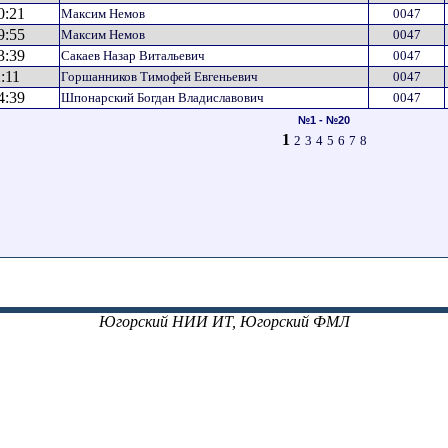
0:21
Максим Немов
0047
9:55
Максим Немов
0047
3:39
Сакаев Назар Витальевич
0047
:11
Горшанников Тимофей Евгеньевич
0047
4:39
Шпонарский Богдан Владиславович
0047
№1 - №20
1
2
3
4
5
6
7
8
Югорский НИИ ИТ, Югорский ФМЛ