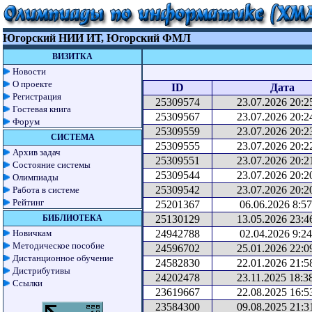
Югорский НИИ ИТ, Югорский ФМЛ
ВИЗИТКА
Новости
О проекте
ID
Дата
Регистрация
25309574
23.07.2026 20:2
Гостевая книга
25309567
23.07.2026 20:2
Форум
25309559
23.07.2026 20:2
СИСТЕМА
25309555
23.07.2026 20:2
Архив задач
25309551
23.07.2026 20:2
Состояние системы
25309544
23.07.2026 20:2
Олимпиады
25309542
23.07.2026 20:2
Работа в системе
Рейтинг
25201367
06.06.2026 8:57
БИБЛИОТЕКА
25130129
13.05.2026 23:4
Новичкам
24942788
02.04.2026 9:24
Методическое пособие
24596702
25.01.2026 22:0
Дистанционное обучение
24582830
22.01.2026 21:5
Дистрибутивы
24202478
23.11.2025 18:3
Ссылки
23619667
22.08.2025 16:5
23584300
09.08.2025 21:3