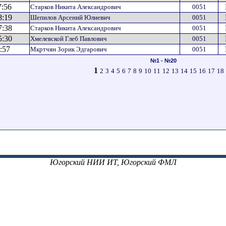
7:56
Старков Никита Александрович
0051
8:19
Шепилов Арсений Юлиевич
0051
7:38
Старков Никита Александрович
0051
5:30
Хмелевской Глеб Павлович
0051
:57
Мкртчян Зорик Эдгарович
0051
№1 - №20
1
2
3
4
5
6
7
8
9
10
11
12
13
14
15
16
17
18
Югорский НИИ ИТ, Югорский ФМЛ