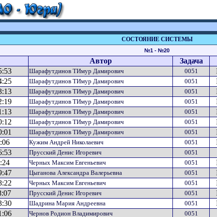
СОСТОЯНИЕ СИСТЕМЫ
№1 - №20
Автор
Задача
5:53
Шарафутдинов ТИмур Дамирович
0051
4:25
Шарафутдинов ТИмур Дамирович
0051
3:13
Шарафутдинов ТИмур Дамирович
0051
2:19
Шарафутдинов ТИмур Дамирович
0051
1:13
Шарафутдинов ТИмур Дамирович
0051
0:12
Шарафутдинов ТИмур Дамирович
0051
0:01
Шарафутдинов ТИмур Дамирович
0051
:06
Кужим Андрей Николаевич
0051
6:53
Прусский Денис Игоревич
0051
:24
Черных Максим Евгеньевич
0051
9:47
Цыганова Александра Валерьевна
0051
8:22
Черных Максим Евгеньевич
0051
8:07
Прусский Денис Игоревич
0051
3:30
Шадрина Мария Андреевна
0051
1:06
Чернов Родион Владимирович
0051