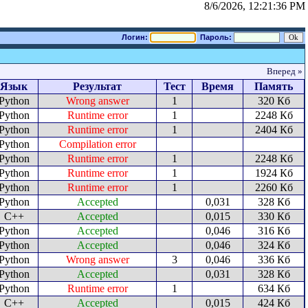
8/6/2026, 12:21:36 PM
Логин:
Пароль:
Вперед »
Язык
Результат
Тест
Время
Память
Python
Wrong answer
1
320 Кб
Python
Runtime error
1
2248 Кб
Python
Runtime error
1
2404 Кб
Python
Compilation error
Python
Runtime error
1
2248 Кб
Python
Runtime error
1
1924 Кб
Python
Runtime error
1
2260 Кб
Python
Accepted
0,031
328 Кб
C++
Accepted
0,015
330 Кб
Python
Accepted
0,046
316 Кб
Python
Accepted
0,046
324 Кб
Python
Wrong answer
3
0,046
336 Кб
Python
Accepted
0,031
328 Кб
Python
Runtime error
1
634 Кб
C++
Accepted
0,015
424 Кб