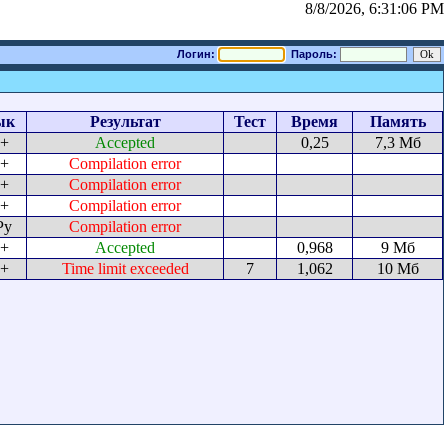
8/8/2026, 6:31:06 PM
Логин:
Пароль:
ык
Результат
Тест
Время
Память
+
Accepted
0,25
7,3 Мб
+
Compilation error
+
Compilation error
+
Compilation error
Py
Compilation error
+
Accepted
0,968
9 Мб
+
Time limit exceeded
7
1,062
10 Мб