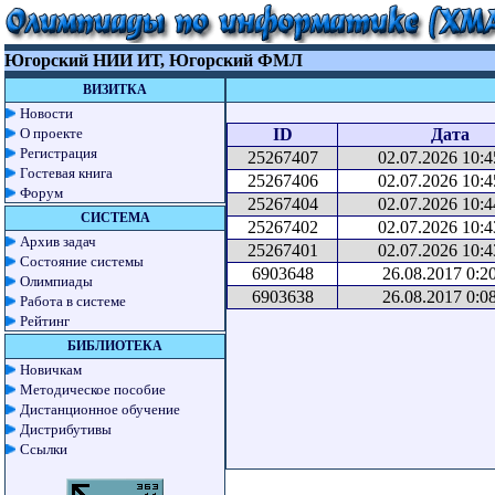
Югорский НИИ ИТ, Югорский ФМЛ
ВИЗИТКА
Новости
О проекте
ID
Дата
Регистрация
25267407
02.07.2026 10:4
Гостевая книга
25267406
02.07.2026 10:4
Форум
25267404
02.07.2026 10:4
СИСТЕМА
25267402
02.07.2026 10:4
Архив задач
25267401
02.07.2026 10:4
Состояние системы
6903648
26.08.2017 0:2
Олимпиады
6903638
26.08.2017 0:0
Работа в системе
Рейтинг
БИБЛИОТЕКА
Новичкам
Методическое пособие
Дистанционное обучение
Дистрибутивы
Ссылки