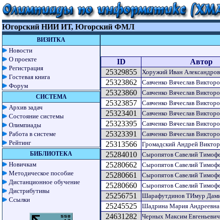
Югорский НИИ ИТ, Югорский ФМЛ
ВИЗИТКА
Новости
О проекте
ID
Автор
Регистрация
25329855
Хоружий Иван Александро
Гостевая книга
25323862
Савченко Вячеслав Виктор
Форум
25323860
Савченко Вячеслав Виктор
СИСТЕМА
25323857
Савченко Вячеслав Виктор
Архив задач
25323401
Савченко Вячеслав Виктор
Состояние системы
25323395
Савченко Вячеслав Виктор
Олимпиады
25323391
Работа в системе
Савченко Вячеслав Виктор
Рейтинг
25313566
Громадский Андрей Викто
БИБЛИОТЕКА
25284010
Сыропятов Савелий Тимоф
Новичкам
25280662
Сыропятов Савелий Тимоф
Методическое пособие
25280661
Сыропятов Савелий Тимоф
Дистанционное обучение
25280660
Сыропятов Савелий Тимоф
Дистрибутивы
25256751
Шарафутдинов ТИмур Дам
Ссылки
25245525
Шадрина Мария Андреевна
24631282
Черных Максим Евгеньевич