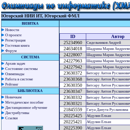
Югорский НИИ ИТ, Югорский ФМЛ
ВИЗИТКА
Новости
О проекте
ID
Автор
Регистрация
25234960
Сидельников Андрей
Гостевая книга
24634018
Шадрина Мария Андреев
Форум
24228007
Шадрина Мария Андреев
СИСТЕМА
24227963
Шадрина Мария Андреев
Архив задач
24227942
Шадрина Мария Андреев
Состояние системы
23630372
Битсару Антон Русланови
Олимпиады
23630368
Работа в системе
Битсару Антон Русланови
Рейтинг
23630350
Битсару Антон Русланови
БИБЛИОТЕКА
23630347
Битсару Антон Русланови
Новичкам
23630332
Битсару Антон Русланови
Методическое пособие
23630321
Битсару Антон Русланови
Дистанционное обучение
21845559
Гагуа Данута Руслановна
Дистрибутивы
20225425
Абдулин Елхан
Ссылки
20225421
Абдулин Елхан
20225390
Абдулин Елхан