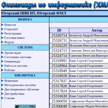
Югорский НИИ ИТ, Югорский ФМЛ
ВИЗИТКА
Новости
О проекте
ID
Автор
Регистрация
25326714
Белоусов Андрей Максимов
Гостевая книга
25326711
Белоусов Андрей Максимов
Форум
25326220
Исаханян Виктория Авагов
СИСТЕМА
25324715
Савченко Вячеслав Викторо
Архив задач
25324714
Савченко Вячеслав Викторо
Состояние системы
25318991
Кико Сергей Георгиевич
Олимпиады
25318964
Работа в системе
Кико Сергей Георгиевич
Рейтинг
25318949
Кико Сергей Георгиевич
БИБЛИОТЕКА
25318928
Кико Сергей Георгиевич
Новичкам
25317837
Кико Сергей Георгиевич
Методическое пособие
25317826
Кико Сергей Георгиевич
Дистанционное обучение
25317824
Кико Сергей Георгиевич
Дистрибутивы
25316630
Кико Сергей Георгиевич
Ссылки
25306050
Сафронова Мария Михайло
25306048
Сафронова Мария Михайло