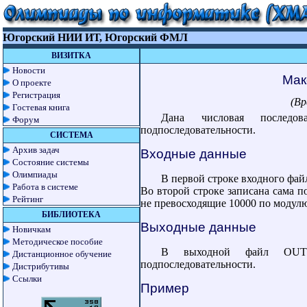
Югорский НИИ ИТ, Югорский ФМЛ
ВИЗИТКА
Новости
Мак
О проекте
Регистрация
(Вр
Гостевая книга
Дана числовая последов
Форум
подпоследовательности.
СИСТЕМА
Архив задач
Входные данные
Состояние системы
Олимпиады
В первой строке входного фай
Работа в системе
Во второй строке записана сама по
Рейтинг
не превосходящие 10000 по модул
БИБЛИОТЕКА
Выходные данные
Новичкам
Методическое пособие
В выходной файл OUTPU
Дистанционное обучение
подпоследовательности.
Дистрибутивы
Ссылки
Пример