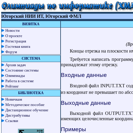
Югорский НИИ ИТ, Югорский ФМЛ
ВИЗИТКА
Новости
О проекте
Регистрация
(Вр
Гостевая книга
Концы отрезка на плоскости 
Форум
СИСТЕМА
Требуется написать программ
принадлежат этому отрезку.
Архив задач
Состояние системы
Входные данные
Олимпиады
Работа в системе
Входной файл INPUT.TXT содер
Рейтинг
из координат не превышает по абс
БИБЛИОТЕКА
Новичкам
Выходные данные
Методическое пособие
Дистанционное обучение
Выходной файл OUTPUT.TXT д
Дистрибутивы
имеющих целочисленные координ
Ссылки
Примеры