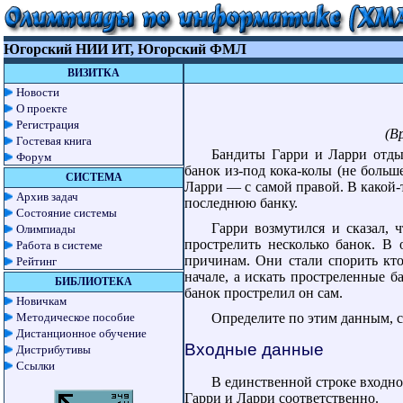
Югорский НИИ ИТ, Югорский ФМЛ
ВИЗИТКА
Новости
О проекте
Регистрация
(В
Гостевая книга
Бандиты Гарри и Ларри отдых
Форум
банок из-под кока-колы (не больше
СИСТЕМА
Ларри — с самой правой. В какой-
Архив задач
последнюю банку.
Состояние системы
Гарри возмутился и сказал, 
Олимпиады
прострелить несколько банок. В
Работа в системе
причинам. Они стали спорить кто
Рейтинг
начале, а искать простреленные б
БИБЛИОТЕКА
банок прострелил он сам.
Новичкам
Методическое пособие
Определите по этим данным, с
Дистанционное обучение
Входные данные
Дистрибутивы
Ссылки
В единственной строке входн
Гарри и Ларри соответственно.