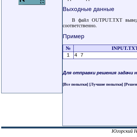
Выходные данные
В файл OUTPUT.TXT выведи
соответственно.
Пример
№
INPUT.TX
1
4 7
Для отправки решения задачи 
[Все попытки]
[Лучшие попытки]
[Решен
Югорский 