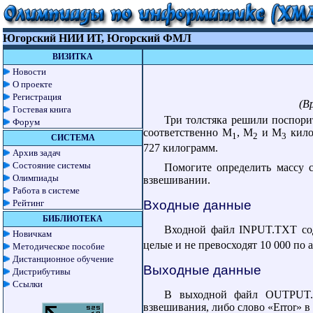
Югорский НИИ ИТ, Югорский ФМЛ
ВИЗИТКА
Новости
О проекте
Регистрация
(В
Гостевая книга
Три толстяка решили поспорит
Форум
соответственно M
, M
и M
кило
1
2
3
СИСТЕМА
727 килограмм.
Архив задач
Состояние системы
Помогите определить массу 
Олимпиады
взвешивании.
Работа в системе
Входные данные
Рейтинг
БИБЛИОТЕКА
Входной файл INPUT.TXT со
Новичкам
целые и не превосходят 10 000 по
Методическое пособие
Дистанционное обучение
Выходные данные
Дистрибутивы
Ссылки
В выходной файл OUTPUT.TX
взвешивания, либо слово «Error» в